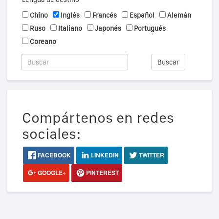
Chino
Inglés
Francés
Español
Alemán
Ruso
Italiano
Japonés
Portugués
Coreano
Buscar
Compártenos en redes
sociales:
FACEBOOK
LINKEDIN
TWITTER
GOOGLE+
PINTEREST