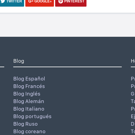
TWITTER
GOOGLE+
PINTEREST
Blog
H
Blog Español
P
Blog Francés
P
Blog Inglés
G
Blog Alemán
T
Blog Italiano
P
Blog portugués
E
Blog Ruso
D
Blog coreano
T