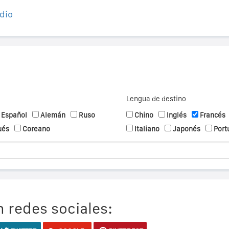
dio
Lengua de destino
Español
Alemán
Ruso
Chino
Inglés
Francés
ués
Coreano
Italiano
Japonés
Port
 redes sociales: