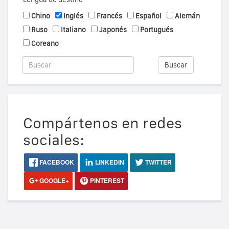
Chino
Inglés
Francés
Español
Alemán
Ruso
Italiano
Japonés
Portugués
Coreano
Buscar
Compártenos en redes
sociales:
FACEBOOK
LINKEDIN
TWITTER
GOOGLE+
PINTEREST