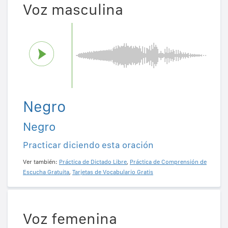
Voz masculina
Negro
Negro
Practicar diciendo esta oración
Ver también:
Práctica de Dictado Libre
,
Práctica de Comprensión de
Escucha Gratuita
,
Tarjetas de Vocabulario Gratis
Voz femenina