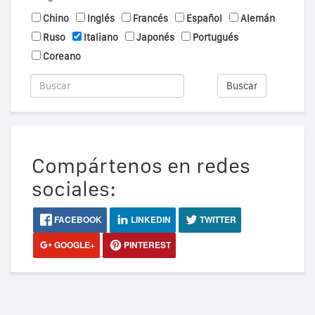
Chino
Inglés
Francés
Español
Alemán
Ruso
Italiano
Japonés
Portugués
Coreano
Buscar
Compártenos en redes
sociales:
FACEBOOK
LINKEDIN
TWITTER
GOOGLE+
PINTEREST