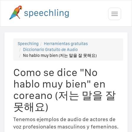
Toggle
navigati
Speechling
Herramientas gratuitas
Diccionario Gratuito de Audio
No hablo muy bien (저는 말을 잘 못해요)
Como se dice "No
hablo muy bien" en
coreano (저는 말을 잘
못해요)
Tenemos ejemplos de audio de actores de
voz profesionales masculinos y femeninos.