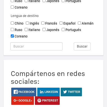
Ruso
Italiano
Japonés
Portugués
Coreano
Lengua de destino
Chino
Inglés
Francés
Español
Alemán
Ruso
Italiano
Japonés
Portugués
Coreano
Buscar
Compártenos en redes
sociales:
FACEBOOK
LINKEDIN
TWITTER
GOOGLE+
PINTEREST