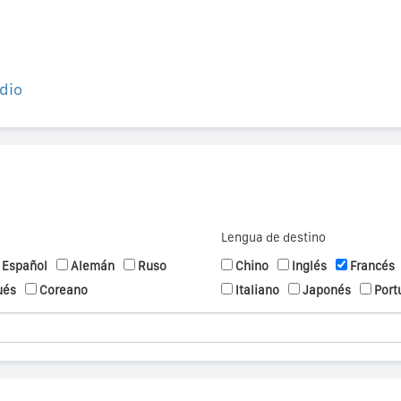
dio
Lengua de destino
Español
Alemán
Ruso
Chino
Inglés
Francés
ués
Coreano
Italiano
Japonés
Port