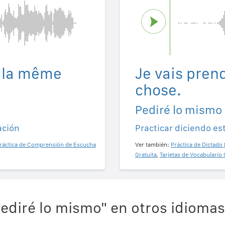
e la même
Je vais pren
chose.
Pediré lo mismo
ación
Practicar diciendo es
ráctica de Comprensión de Escucha
Ver también:
Práctica de Dictado 
Gratuita
,
Tarjetas de Vocabulario 
ediré lo mismo" en otros idiomas