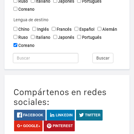
Ruso
Italiano
Japonés
Portugués
Coreano
Lengua de destino
Chino
Inglés
Francés
Español
Alemán
Ruso
Italiano
Japonés
Portugués
Coreano
Buscar
Compártenos en redes
sociales:
FACEBOOK
LINKEDIN
TWITTER
GOOGLE+
PINTEREST