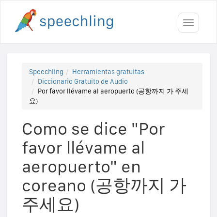
Toggle
navigati
Speechling
Herramientas gratuitas
Diccionario Gratuito de Audio
Por favor llévame al aeropuerto (공항까지 가 주세
요)
Como se dice "Por
favor llévame al
aeropuerto" en
coreano (공항까지 가
주세요)