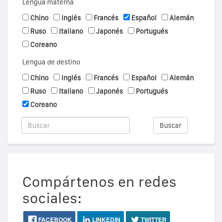
Lengua materna
Chino
Inglés
Francés
Español
Alemán
Ruso
Italiano
Japonés
Portugués
Coreano
Lengua de destino
Chino
Inglés
Francés
Español
Alemán
Ruso
Italiano
Japonés
Portugués
Coreano
Buscar
Compártenos en redes
sociales:
FACEBOOK
LINKEDIN
TWITTER