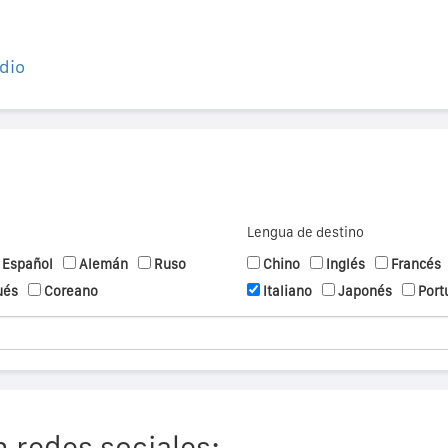
dio
Lengua de destino
Español
Alemán
Ruso
Chino
Inglés
Francés
ués
Coreano
Italiano
Japonés
Port
 redes sociales: