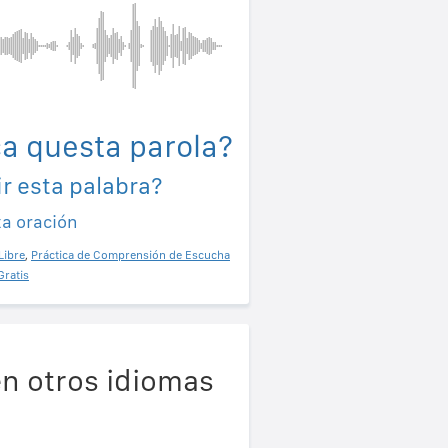
ca questa parola?
r esta palabra?
ta oración
Libre
,
Práctica de Comprensión de Escucha
Gratis
en otros idiomas