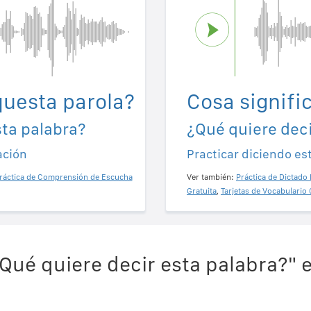
questa parola?
Cosa signifi
sta palabra?
¿Qué quiere deci
ación
Practicar diciendo es
ráctica de Comprensión de Escucha
Ver también:
Práctica de Dictado 
Gratuita
,
Tarjetas de Vocabulario 
Qué quiere decir esta palabra?" 