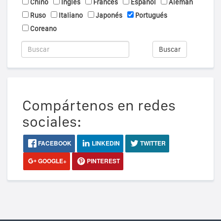
Chino
Inglés
Francés
Español
Alemán
Ruso
Italiano
Japonés
Portugués
Coreano
Buscar
Compártenos en redes
sociales:
FACEBOOK
LINKEDIN
TWITTER
GOOGLE+
PINTEREST