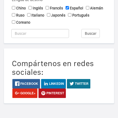
Chino
Inglés
Francés
Español
Alemán
Ruso
Italiano
Japonés
Portugués
Coreano
Buscar
Compártenos en redes
sociales:
FACEBOOK
LINKEDIN
TWITTER
GOOGLE+
PINTEREST