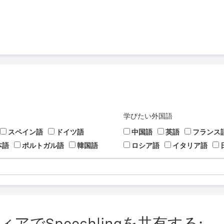
学びたい外国語
スペイン語
ドイツ語
中国語
英語
フランス
本語
ポルトガル語
韓国語
ロシア語
イタリア語
でSpeechlingを共有する: