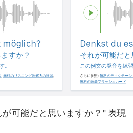
t möglich?
Denkst du es
いますか？
それが可能だと
す。
この例文の発音を練
習
,
無料のリスニング理解力の練習
,
さらに参照:
無料のディクテーシ
無料の語彙フラッシュカード
れが可能だと思いますか？" 表現