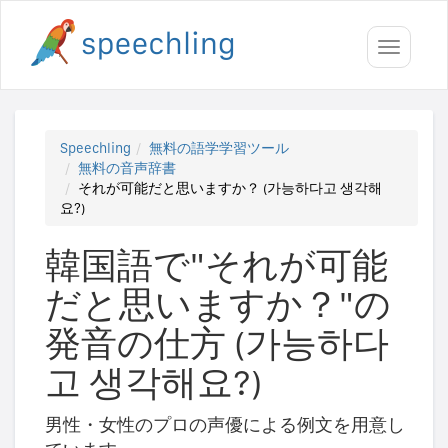
Toggle
navigati
Speechling
無料の語学学習ツール
無料の音声辞書
それが可能だと思いますか？ (가능하다고 생각해
요?)
韓国語で"それが可能
だと思いますか？"の
発音の仕方 (가능하다
고 생각해요?)
男性・女性のプロの声優による例文を用意し