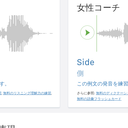
女性コーチ
Side
側
す。
この例文の発音を練
習
,
無料のリスニング理解力の練習
,
さらに参照:
無料のディクテーシ
無料の語彙フラッシュカード