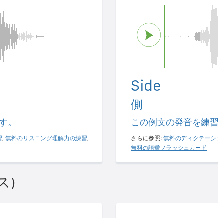
Side
側
す。
この例文の発音を練
習
,
無料のリスニング理解力の練習
,
さらに参照:
無料のディクテーシ
無料の語彙フラッシュカード
ス)