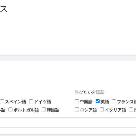
ス
学びたい外国語
スペイン語
ドイツ語
中国語
英語
フランス
本語
ポルトガル語
韓国語
ロシア語
イタリア語