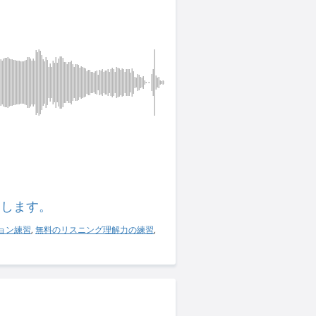
習します。
ョン練習
,
無料のリスニング理解力の練習
,