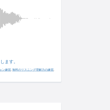
習します。
ョン練習
,
無料のリスニング理解力の練習
,