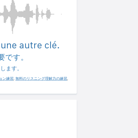
'une autre clé.
要です。
習します。
ョン練習
,
無料のリスニング理解力の練習
,