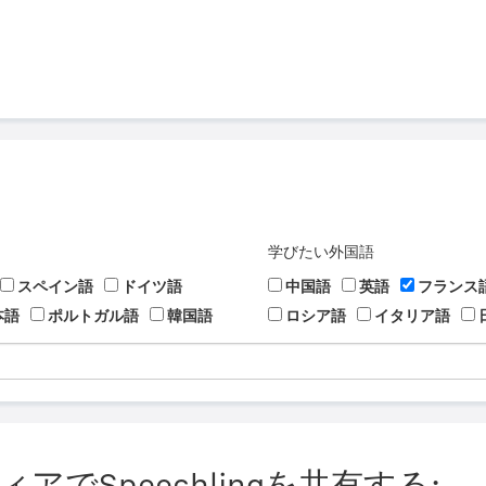
学びたい外国語
スペイン語
ドイツ語
中国語
英語
フランス
本語
ポルトガル語
韓国語
ロシア語
イタリア語
でSpeechlingを共有する: