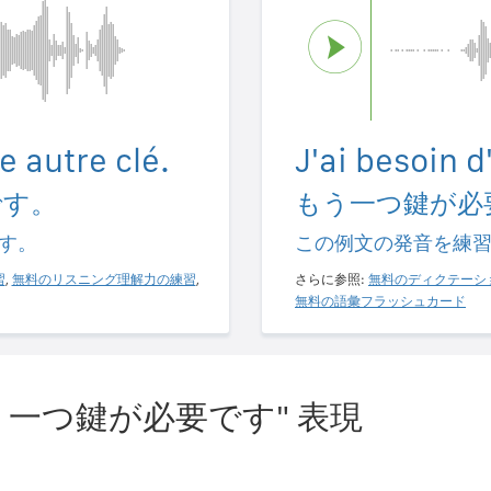
e autre clé.
J'ai besoin d
です。
もう一つ鍵が必
す。
この例文の発音を練
習
,
無料のリスニング理解力の練習
,
さらに参照:
無料のディクテーシ
無料の語彙フラッシュカード
う一つ鍵が必要です" 表現