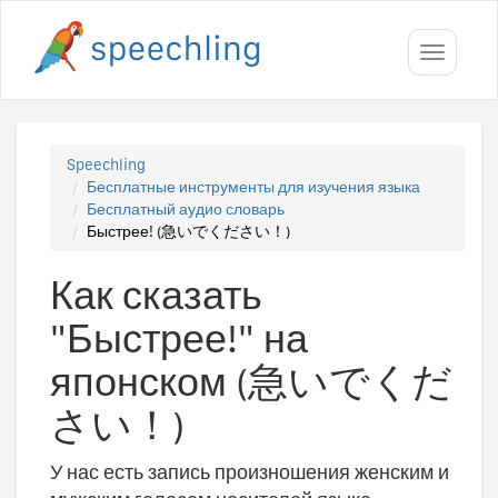
Toggle
navigati
Speechling
Бесплатные инструменты для изучения языка
Бесплатный аудио словарь
Быстрее! (急いでください！)
Как сказать
"Быстрее!" на
японском (急いでくだ
さい！)
У нас есть запись произношения женским и