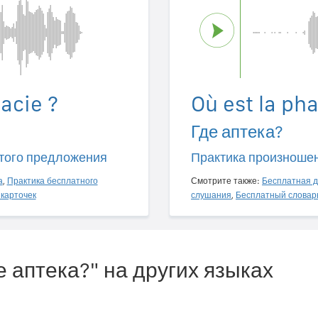
acie ?
Où est la ph
Где аптека?
того предложения
Практика произноше
а
,
Практика бесплатного
Смотрите также:
Бесплатная д
карточек
слушания
,
Бесплатный словар
е аптека?" на других языках