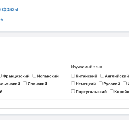
е фразы
рь
Изучаемый язык
Французский
Испанский
Китайский
Английский
альянский
Японский
Немецкий
Русский
й
Португальский
Корейс