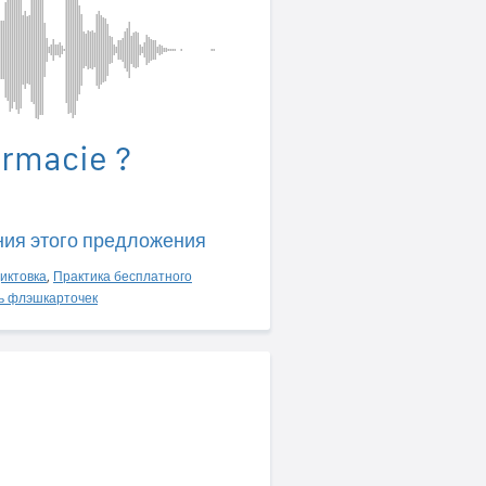
armacie ?
ния этого предложения
иктовка
,
Практика бесплатного
ь флэшкарточек