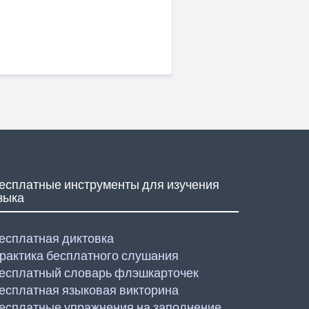
есплатные инструменты для изучения
зыка
есплатная диктовка
рактика бесплатного слушания
есплатный словарь флэшкарточек
есплатная языковая викторина
есплатные упражнения на заполнение