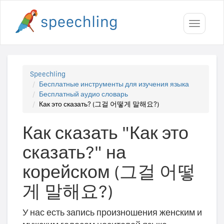
Toggle
navigati
Speechling
Бесплатные инструменты для изучения языка
Бесплатный аудио словарь
Как это сказать? (그걸 어떻게 말해요?)
Как сказать "Как это
сказать?" на
корейском (그걸 어떻
게 말해요?)
У нас есть запись произношения женским и