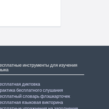
есплатные инструменты для изучения
зыка
есплатная диктовка
рактика бесплатного слушания
есплатный словарь флэшкарточек
есплатная языковая викторина
есплатные упражнения на заполнение