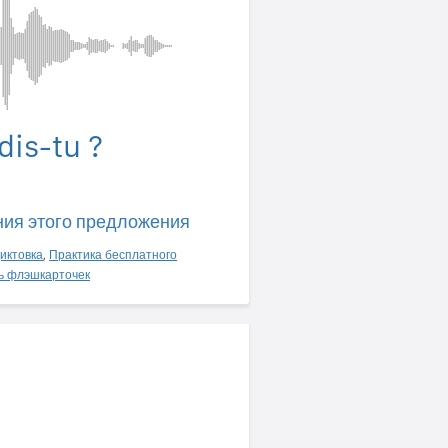
is-tu ?
ния этого предложения
иктовка
,
Практика бесплатного
ь флэшкарточек