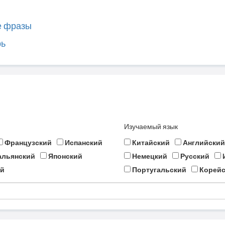
е фразы
рь
Изучаемый язык
Французский
Испанский
Китайский
Английский
альянский
Японский
Немецкий
Русский
й
Португальский
Корейс