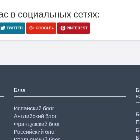
ас в социальных сетях:
TWITTER
GOOGLE+
PINTEREST
Блог
Б
я
Испанский блог
Б
Английский блог
П
Французский блог
Б
Российский блог
Б
Итальянский блог