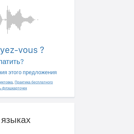
yez-vous ?
латить?
ния этого предложения
иктовка
,
Практика бесплатного
ь флэшкарточек
х языках