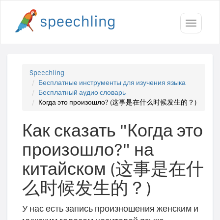
Toggle
navigati
Speechling
Бесплатные инструменты для изучения языка
Бесплатный аудио словарь
Когда это произошло? (这事是在什么时候发生的？)
Как сказать "Когда это
произошло?" на
китайском (这事是在什
么时候发生的？)
У нас есть запись произношения женским и