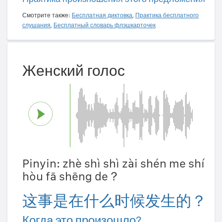
Смотрите также:
Бесплатная диктовка
,
Практика бесплатного
слушания
,
Бесплатный словарь флэшкарточек
Женский голос
Pinyin: zhè shì shì zài shén me shí
hòu fā shēng de？
这事是在什么时候发生的？
Когда это произошло?