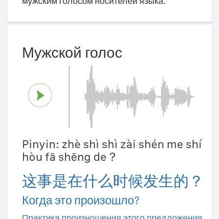
мужским голосом носителей языка.
Мужской голос
Pinyin: zhè shì shì zài shén me shí
hòu fā shēng de？
这事是在什么时候发生的？
Когда это произошло?
Практика произношения этого предложения