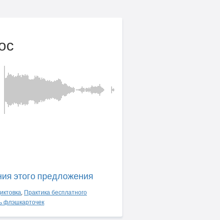
ос
ния этого предложения
иктовка
,
Практика бесплатного
ь флэшкарточек