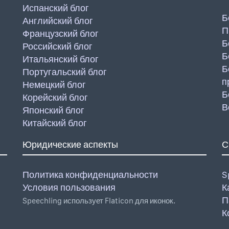
Испанский блог
Б
Английский блог
П
Французский блог
Б
Российский блог
Б
Итальянский блог
Б
Португальский блог
п
Немецкий блог
Б
Корейский блог
В
Японский блог
Китайский блог
Юридические аспекты
С
Политика конфиденциальности
S
Условия пользования
К
П
Speechling использует Flaticon для иконок.
К