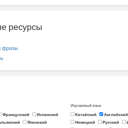
е ресурсы
е фразы
рь
Изучаемый язык
Французский
Испанский
Китайский
Английский
альянский
Японский
Немецкий
Русский