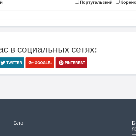
й
Португальский
Корейс
ас в социальных сетях:
TWITTER
GOOGLE+
PINTEREST
Блог
Б
я