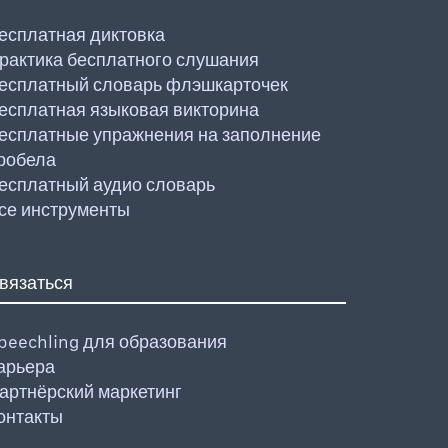
есплатная диктовка
рактика бесплатного слушания
есплатный словарь флэшкарточек
есплатная языковая викторина
есплатные упражнения на заполнение
робела
есплатный аудио словарь
се инструменты
вязаться
peechling для образования
арьера
артнёрский маркетинг
онтакты