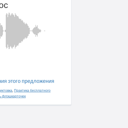
ос
ния этого предложения
иктовка
,
Практика бесплатного
ь флэшкарточек