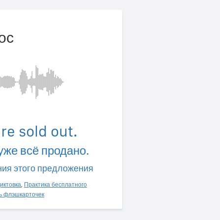
ос
're sold out.
 уже всё продано.
ния этого предложения
иктовка
,
Практика бесплатного
ь флэшкарточек