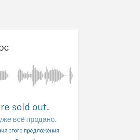
ос
're sold out.
 уже всё продано.
ния этого предложения