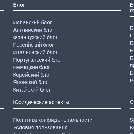
Блог
Б
я
Испанский блог
Б
Английский блог
П
Французский блог
Б
Российский блог
Б
Итальянский блог
Б
Португальский блог
п
Немецкий блог
Б
Корейский блог
В
Японский блог
Китайский блог
Юридические аспекты
С
Политика конфиденциальности
S
Условия пользования
К