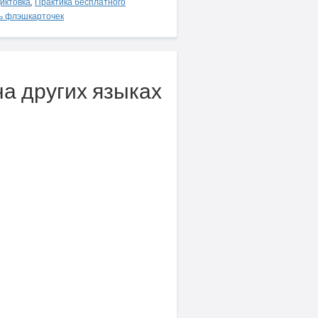
иктовка
,
Практика бесплатного
ь флэшкарточек
на других языках