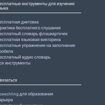
есплатные инструменты для изучения
зыка
есплатная диктовка
рактика бесплатного слушания
есплатный словарь флэшкарточек
есплатная языковая викторина
есплатные упражнения на заполнение
робела
есплатный аудио словарь
се инструменты
вязаться
peechling для образования
арьера