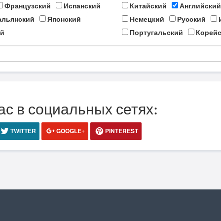
Французский
Испанский
Китайский
Английский
альянский
Японский
Немецкий
Русский
й
Португальский
Корейс
ас в социальных сетях:
TWITTER
GOOGLE+
PINTEREST