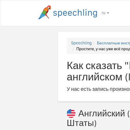
ru
Speechling
Бесплатные инст
Простите, у нас уже всё прода
Как сказать 
английском (I
У нас есть запись произн
Английский
Штаты)