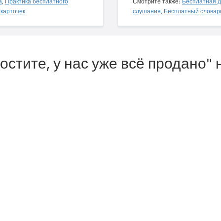
а
,
Практика бесплатного
Смотрите также:
Бесплатная д
карточек
слушания
,
Бесплатный словар
остите, у нас уже всё продано" 