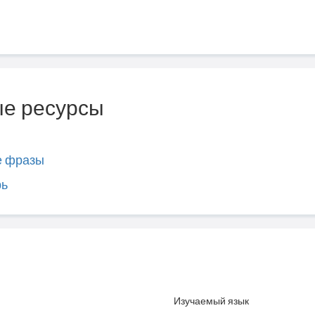
е ресурсы
е фразы
рь
Изучаемый язык