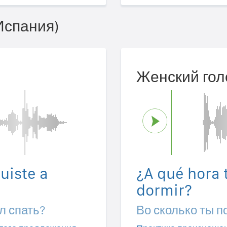
Испания)
Женский гол
uiste a
¿A qué hora t
dormir?
л спать?
Во сколько ты п