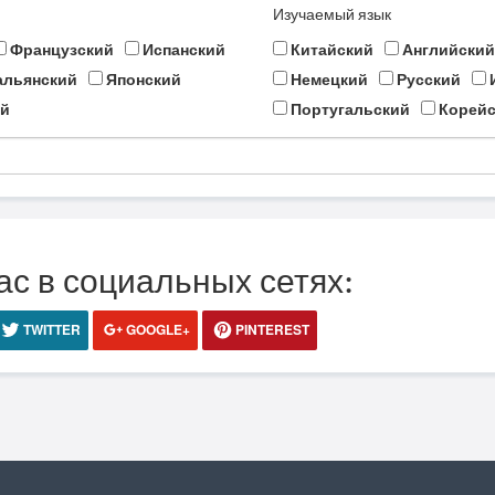
Изучаемый язык
Французский
Испанский
Китайский
Английский
альянский
Японский
Немецкий
Русский
й
Португальский
Корейс
ас в социальных сетях:
TWITTER
GOOGLE+
PINTEREST