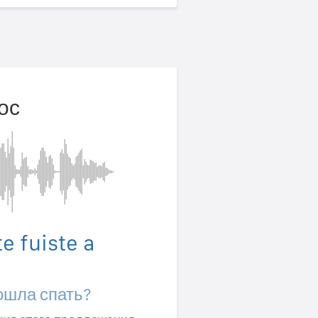
ос
e fuiste a
ошла спать?