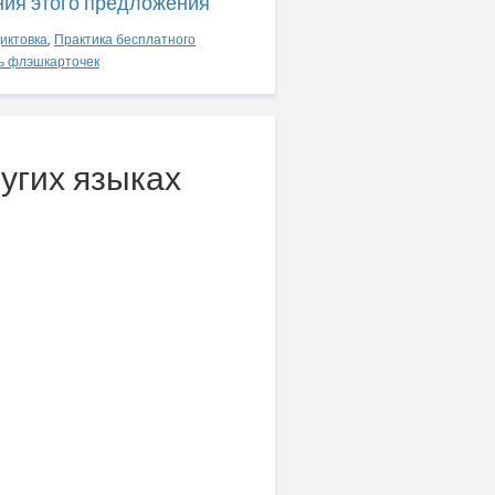
ния этого предложения
иктовка
,
Практика бесплатного
ь флэшкарточек
ругих языках