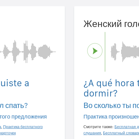
Женский гол
uiste a
¿A qué hora t
dormir?
л спать?
Во сколько ты п
того предложения
Практика произноше
а
,
Практика бесплатного
Смотрите также:
Бесплатная д
карточек
слушания
,
Бесплатный словар