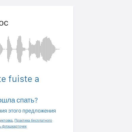
ос
e fuiste a
ошла спать?
ния этого предложения
иктовка
,
Практика бесплатного
ь флэшкарточек