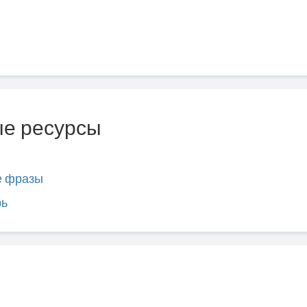
е ресурсы
е фразы
рь