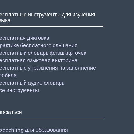
есплатные инструменты для изучения
зыка
есплатная диктовка
рактика бесплатного слушания
есплатный словарь флэшкарточек
есплатная языковая викторина
есплатные упражнения на заполнение
робела
есплатный аудио словарь
се инструменты
вязаться
peechling для образования