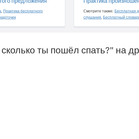
того предложения
Практика произноше
а
,
Практика бесплатного
Смотрите также:
Бесплатная д
карточек
слушания
,
Бесплатный словар
 сколько ты пошёл спать?" на д