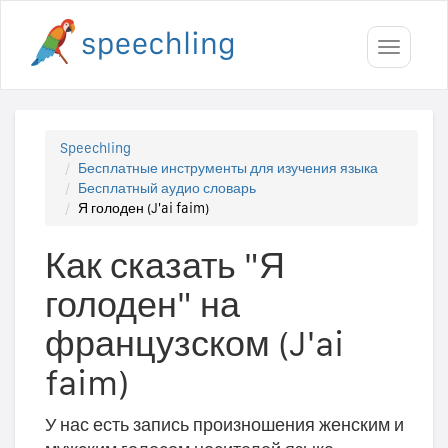
Toggle
navigati
Speechling
Бесплатные инструменты для изучения языка
Бесплатный аудио словарь
Я голоден (J'ai faim)
Как сказать "Я
голоден" на
французском (J'ai
faim)
У нас есть запись произношения женским и