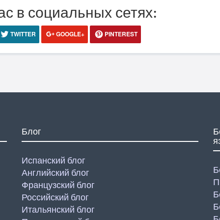
ас в социальных сетях:
TWITTER
GOOGLE+
PINTEREST
Блог
Б
я
Испанский блог
Б
Английский блог
П
Французский блог
Б
Российский блог
Б
Итальянский блог
Б