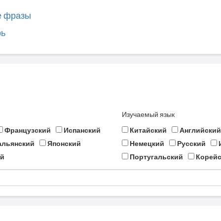
е фразы
рь
Изучаемый язык
Французский
Испанский
Китайский
Английский
альянский
Японский
Немецкий
Русский
й
Португальский
Корейс