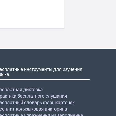
есплатные инструменты для изучения
зыка
есплатная диктовка
рактика бесплатного слушания
есплатный словарь флэшкарточек
есплатная языковая викторина
есплатные упражнения на заполнение