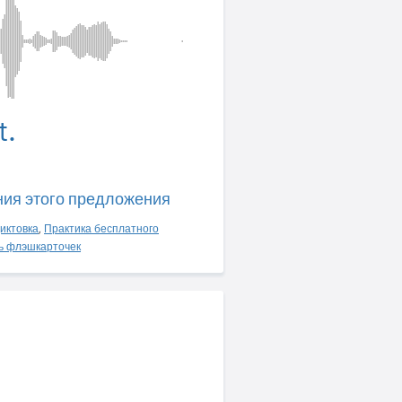
t.
ния этого предложения
иктовка
,
Практика бесплатного
ь флэшкарточек