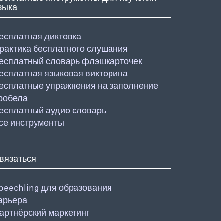
зыка
есплатная диктовка
рактика бесплатного слушания
есплатный словарь флэшкарточек
есплатная языковая викторина
есплатные упражнения на заполнение
робела
есплатный аудио словарь
се инструменты
вязаться
peechling для образования
арьера
артнёрский маркетинг