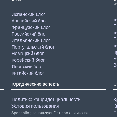
я
Испанский блог
Б
Английский блог
П
Французский блог
Б
Российский блог
Б
Итальянский блог
Б
Португальский блог
п
Немецкий блог
Б
Корейский блог
В
Японский блог
Китайский блог
Юридические аспекты
С
Политика конфиденциальности
S
Условия пользования
К
П
Speechling использует Flaticon для иконок.