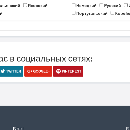
альянский
Японский
Немецкий
Русский
й
Португальский
Корейс
ас в социальных сетях:
TWITTER
GOOGLE+
PINTEREST
Блог
Б