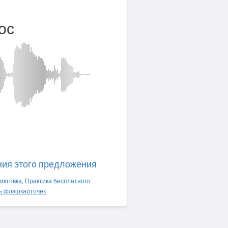
ос
ния этого предложения
иктовка
,
Практика бесплатного
ь флэшкарточек