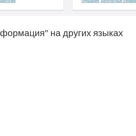
карточек
слушания
,
Бесплатный словар
нформация" на других языках