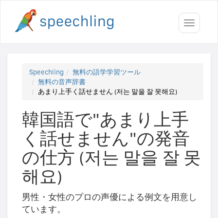
Toggle
navigati
Speechling
無料の語学学習ツール
無料の音声辞書
あまり上手く話せません (저는 말을 잘 못해요)
韓国語で"あまり上手
く話せません"の発音
の仕方 (저는 말을 잘 못
해요)
男性・女性のプロの声優による例文を用意し
ています。