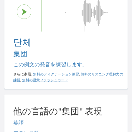
단체
集団
この例文の発音を練習します。
さらに参照:
無料のディクテーション練習
,
無料のリスニング理解力の
練習
,
無料の語彙フラッシュカード
他の言語の"集団" 表現
英語