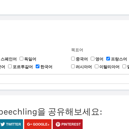
목표어
스페인어
독일어
중국어
영어
프랑스어
본어
포르투갈어
한국어
러시아어
이탈리아어
eechling을 공유해보세요:
TWITTER
GOOGLE+
PINTEREST