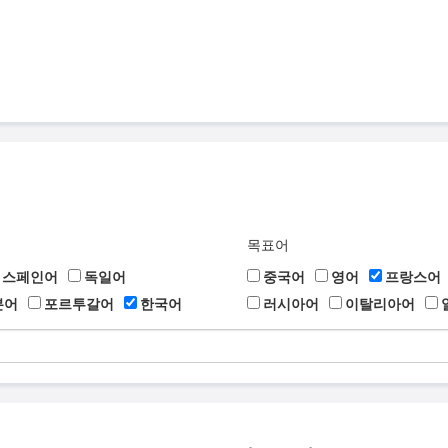
목표어
스페인어
독일어
중국어
영어
프랑스어
본어
포르투갈어
한국어
러시아어
이탈리아어