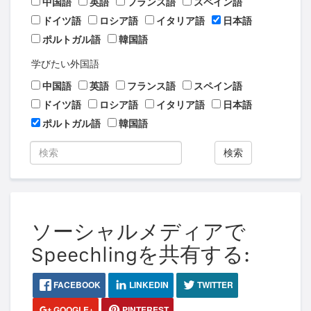
中国語
英語
フランス語
スペイン語
ドイツ語
ロシア語
イタリア語
日本語
ポルトガル語
韓国語
学びたい外国語
中国語
英語
フランス語
スペイン語
ドイツ語
ロシア語
イタリア語
日本語
ポルトガル語
韓国語
検索
ソーシャルメディアで
Speechlingを共有する:
FACEBOOK
LINKEDIN
TWITTER
GOOGLE+
PINTEREST