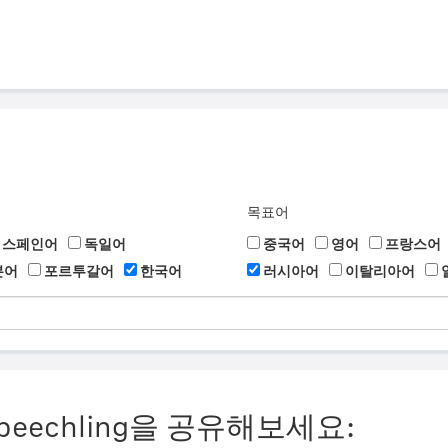
목표어
스페인어
독일어
중국어
영어
프랑스어
본어
포르투갈어
한국어
러시아어
이탈리아어
eechling을 공유해보세요: