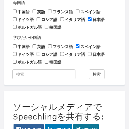
母国語
中国語
英語
フランス語
スペイン語
ドイツ語
ロシア語
イタリア語
日本語
ポルトガル語
韓国語
学びたい外国語
中国語
英語
フランス語
スペイン語
ドイツ語
ロシア語
イタリア語
日本語
ポルトガル語
韓国語
検索
ソーシャルメディアで
Speechlingを共有する:
FACEBOOK
LINKEDIN
TWITTER