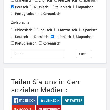
Chinesisch
Englisch
Französisch
Spanisch
Deutsch
Russisch
Italienisch
Japanisch
Portugiesisch
Koreanisch
Zielsprache
Chinesisch
Englisch
Französisch
Spanisch
Deutsch
Russisch
Italienisch
Japanisch
Portugiesisch
Koreanisch
Suche
Teilen Sie uns in den
sozialen Medien:
FACEBOOK
LINKEDIN
TWITTER
GOOGLE+
PINTEREST