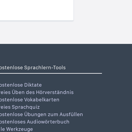
ostenlose Sprachlern-Tools
ostenlose Diktate
reies Üben des Hörverständnis
ostenlose Vokabelkarten
reies Sprachquiz
ostenlose Übungen zum Ausfüllen
ostenloses Audiowörterbuch
lle Werkzeuge