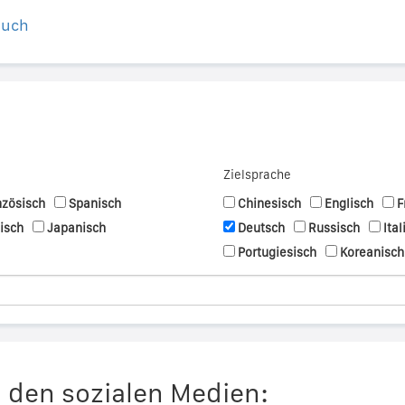
buch
Zielsprache
nzösisch
Spanisch
Chinesisch
Englisch
F
nisch
Japanisch
Deutsch
Russisch
Ital
Portugiesisch
Koreanisch
n den sozialen Medien: