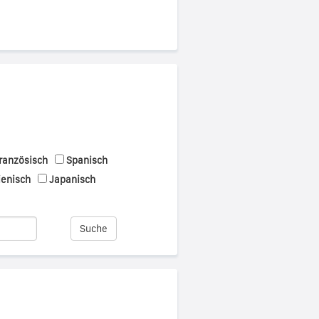
ranzösisch
Spanisch
ienisch
Japanisch
Suche