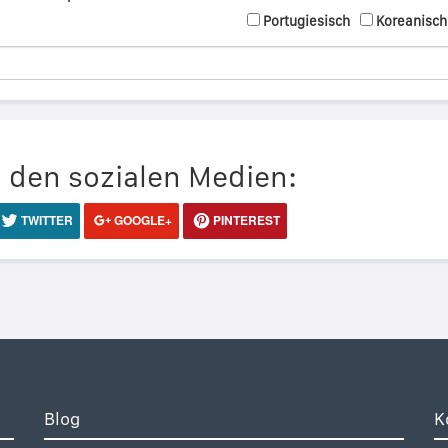
Portugiesisch
Koreanisch
n den sozialen Medien:
TWITTER
GOOGLE+
PINTEREST
Blog
K