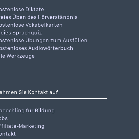
ostenlose Diktate
reies Üben des Hörverständnis
ostenlose Vokabelkarten
reies Sprachquiz
ostenlose Übungen zum Ausfüllen
ostenloses Audiowörterbuch
lle Werkzeuge
ehmen Sie Kontakt auf
peechling für Bildung
obs
ffiliate-Marketing
ontakt