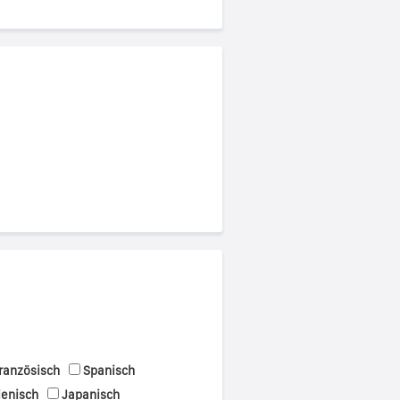
ranzösisch
Spanisch
ienisch
Japanisch