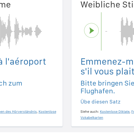
mme
Weibliche S
l'aéroport
Emmenez-moi
s'il vous plait
ich zum
Bitte bringen S
Flughafen.
Übe diesen Satz
ben des Hörverständnis
,
Kostenlose
Siehe auch:
Kostenlose Diktate
,
F
Vokabelkarten