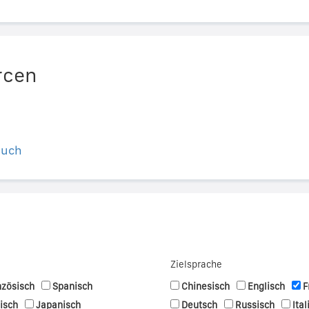
rcen
buch
Zielsprache
nzösisch
Spanisch
Chinesisch
Englisch
F
nisch
Japanisch
Deutsch
Russisch
Ital