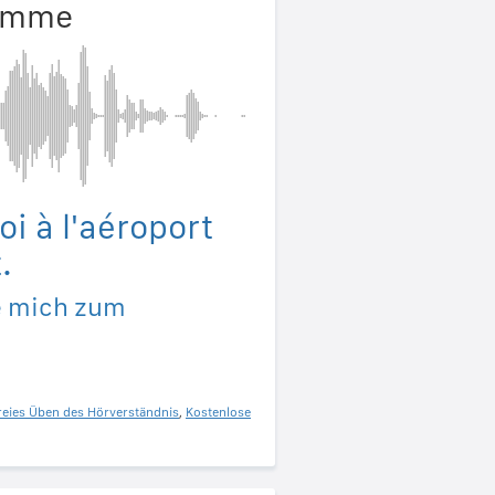
timme
 à l'aéroport
.
ie mich zum
reies Üben des Hörverständnis
,
Kostenlose