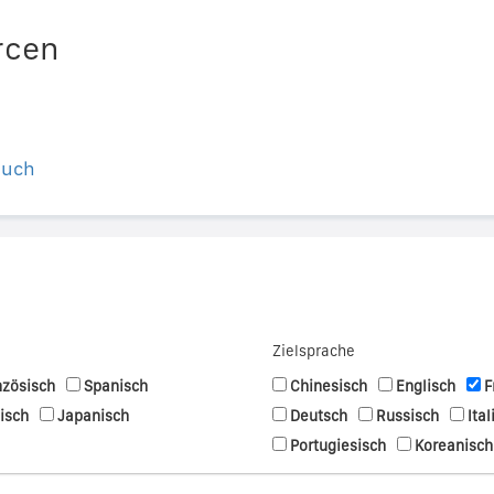
rcen
buch
Zielsprache
nzösisch
Spanisch
Chinesisch
Englisch
F
nisch
Japanisch
Deutsch
Russisch
Ital
Portugiesisch
Koreanisch