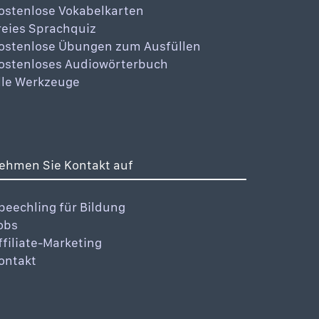
ostenlose Vokabelkarten
reies Sprachquiz
ostenlose Übungen zum Ausfüllen
ostenloses Audiowörterbuch
lle Werkzeuge
ehmen Sie Kontakt auf
peechling für Bildung
obs
ffiliate-Marketing
ontakt