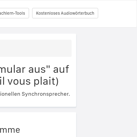
achlern-Tools
Kostenloses Audiowörterbuch
mular aus" auf
l vous plait)
ionellen Synchronsprecher.
timme