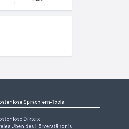
ostenlose Sprachlern-Tools
ostenlose Diktate
reies Üben des Hörverständnis