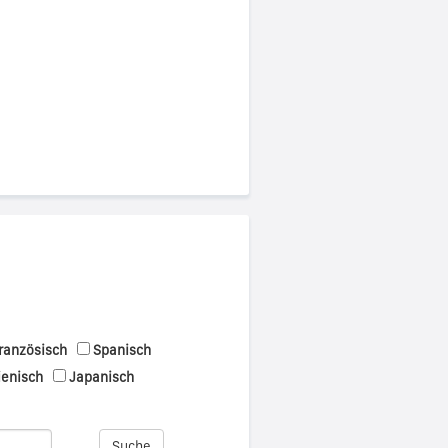
ranzösisch
Spanisch
ienisch
Japanisch
Suche