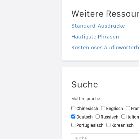
Weitere Ressou
Standard-Ausdrücke
Häufigste Phrasen
Kostenloses Audiowörter
Suche
Muttersprache
Chinesisch
Englisch
Fra
Deutsch
Russisch
Italie
Portugiesisch
Koreanisch