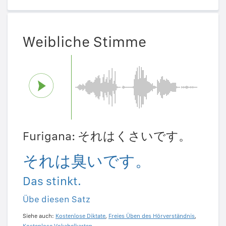
Weibliche Stimme
Furigana: それはくさいです。
それは臭いです。
Das stinkt.
Übe diesen Satz
Siehe auch:
Kostenlose Diktate
,
Freies Üben des Hörverständnis
,