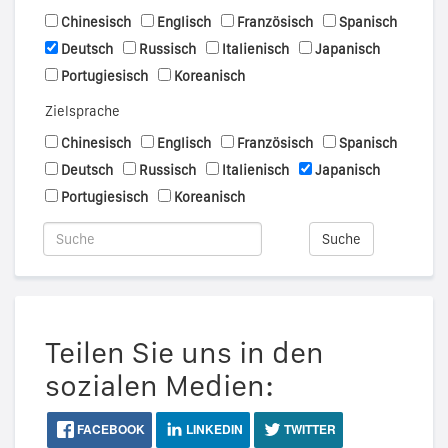
Chinesisch
Englisch
Französisch
Spanisch
Deutsch
Russisch
Italienisch
Japanisch
Portugiesisch
Koreanisch
Zielsprache
Chinesisch
Englisch
Französisch
Spanisch
Deutsch
Russisch
Italienisch
Japanisch
Portugiesisch
Koreanisch
Suche
Teilen Sie uns in den
sozialen Medien:
FACEBOOK
LINKEDIN
TWITTER