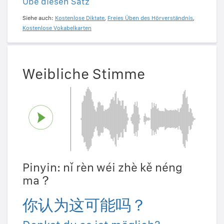
Übe diesen Satz
Siehe auch:
Kostenlose Diktate
,
Freies Üben des Hörverständnis
,
Kostenlose Vokabelkarten
Weibliche Stimme
Pinyin: nǐ rèn wéi zhè kě néng
ma？
你认为这可能吗？