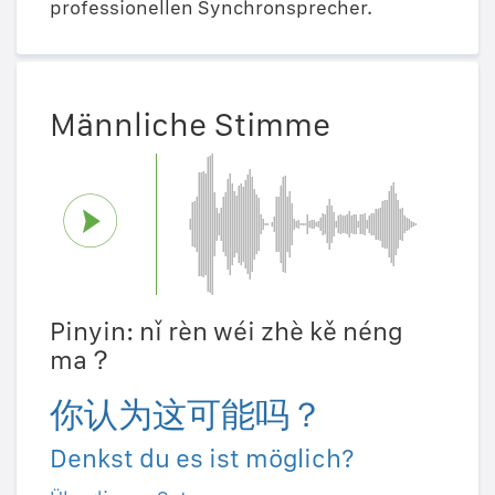
professionellen Synchronsprecher.
Männliche Stimme
Pinyin: nǐ rèn wéi zhè kě néng
ma？
你认为这可能吗？
Denkst du es ist möglich?