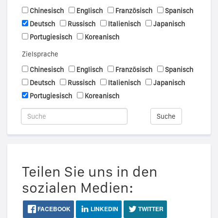
Chinesisch
Englisch
Französisch
Spanisch
Deutsch
Russisch
Italienisch
Japanisch
Portugiesisch
Koreanisch
Zielsprache
Chinesisch
Englisch
Französisch
Spanisch
Deutsch
Russisch
Italienisch
Japanisch
Portugiesisch
Koreanisch
Suche
Teilen Sie uns in den
sozialen Medien:
FACEBOOK
LINKEDIN
TWITTER