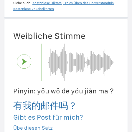
Siehe auch:
Kostenlose Diktate
,
Freies Üben des Hörverständnis
,
Kostenlose Vokabelkarten
Weibliche Stimme
Pinyin: yǒu wǒ de yóu jiàn ma？
有我的邮件吗？
Gibt es Post für mich?
Übe diesen Satz