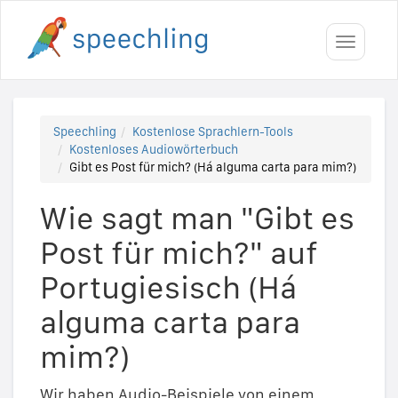
Toggle
navigati
Speechling
Kostenlose Sprachlern-Tools
Kostenloses Audiowörterbuch
Gibt es Post für mich? (Há alguma carta para mim?)
Wie sagt man "Gibt es
Post für mich?" auf
Portugiesisch (Há
alguma carta para
mim?)
Wir haben Audio-Beispiele von einem