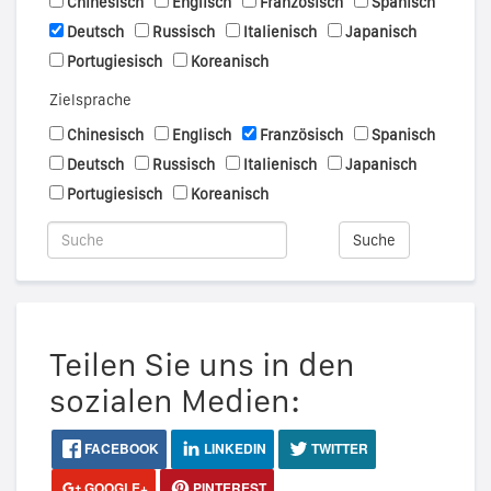
Chinesisch
Englisch
Französisch
Spanisch
Deutsch
Russisch
Italienisch
Japanisch
Portugiesisch
Koreanisch
Zielsprache
Chinesisch
Englisch
Französisch
Spanisch
Deutsch
Russisch
Italienisch
Japanisch
Portugiesisch
Koreanisch
Suche
Teilen Sie uns in den
sozialen Medien:
FACEBOOK
LINKEDIN
TWITTER
GOOGLE+
PINTEREST