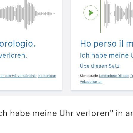
orologio.
Ho perso il m
verloren.
Ich habe meine U
Übe diesen Satz
ben des Hörverständnis
,
Kostenlose
Siehe auch:
Kostenlose Diktate
,
F
Vokabelkarten
ch habe meine Uhr verloren" in 