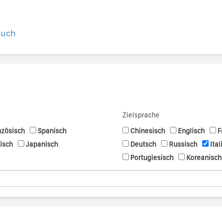
buch
Zielsprache
nzösisch
Spanisch
Chinesisch
Englisch
F
nisch
Japanisch
Deutsch
Russisch
Ital
Portugiesisch
Koreanisch