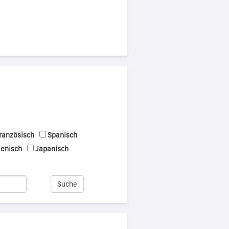
ranzösisch
Spanisch
ienisch
Japanisch
Suche