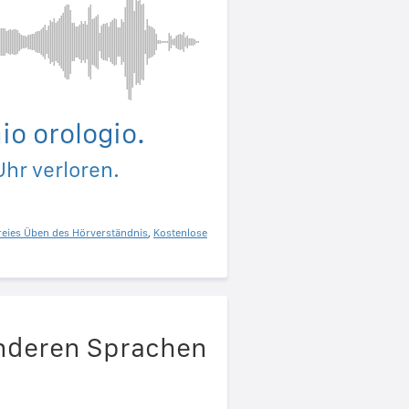
io orologio.
hr verloren.
reies Üben des Hörverständnis
,
Kostenlose
anderen Sprachen