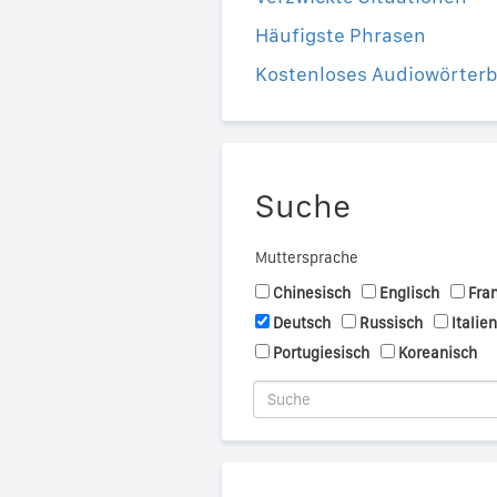
Häufigste Phrasen
Kostenloses Audiowörter
Suche
Muttersprache
Chinesisch
Englisch
Fra
Deutsch
Russisch
Italie
Portugiesisch
Koreanisch