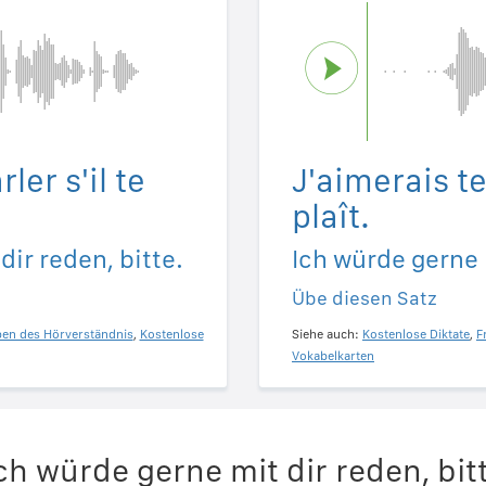
ler s'il te
J'aimerais te 
plaît.
dir reden, bitte.
Ich würde gerne m
Übe diesen Satz
ben des Hörverständnis
,
Kostenlose
Siehe auch:
Kostenlose Diktate
,
F
Vokabelkarten
ch würde gerne mit dir reden, bit