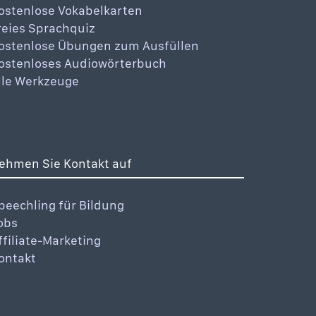
ostenlose Vokabelkarten
reies Sprachquiz
ostenlose Übungen zum Ausfüllen
ostenloses Audiowörterbuch
lle Werkzeuge
ehmen Sie Kontakt auf
peechling für Bildung
obs
ffiliate-Marketing
ontakt