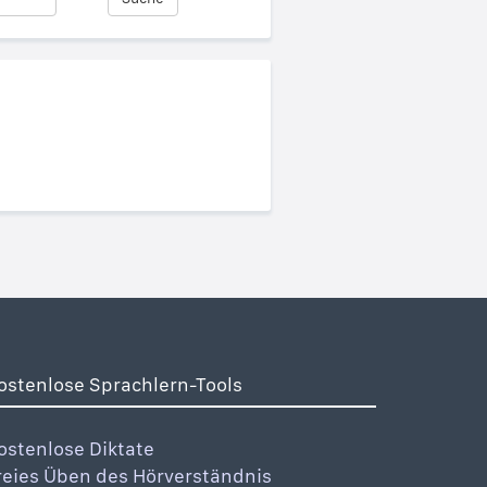
ostenlose Sprachlern-Tools
ostenlose Diktate
reies Üben des Hörverständnis