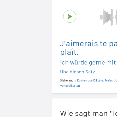
J'aimerais te par
plaît.
Ich würde gerne mit 
Übe diesen Satz
Siehe auch:
Kostenlose Diktate
,
Freies Ü
Vokabelkarten
Wie sagt man "I