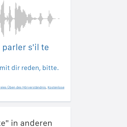
parler s'il te
it dir reden, bitte.
reies Üben des Hörverständnis
,
Kostenlose
te" in anderen