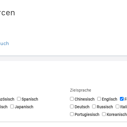
rcen
buch
Zielsprache
nzösisch
Spanisch
Chinesisch
Englisch
F
nisch
Japanisch
Deutsch
Russisch
Ital
Portugiesisch
Koreanisch