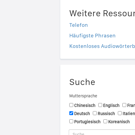
Weitere Ressou
Telefon
Häufigste Phrasen
Kostenloses Audiowörter
Suche
Muttersprache
Chinesisch
Englisch
Fra
Deutsch
Russisch
Italie
Portugiesisch
Koreanisch