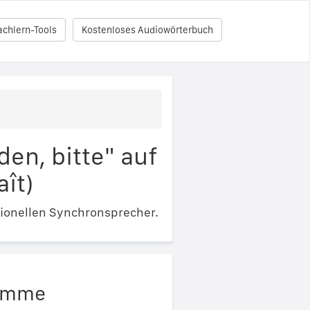
achlern-Tools
Kostenloses Audiowörterbuch
en, bitte" auf
aît)
ionellen Synchronsprecher.
timme