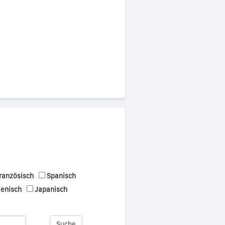
ranzösisch
Spanisch
ienisch
Japanisch
Suche