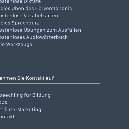
ostenlose Diktate
reies Üben des Hörverständnis
ostenlose Vokabelkarten
reies Sprachquiz
ostenlose Übungen zum Ausfüllen
ostenloses Audiowörterbuch
lle Werkzeuge
ehmen Sie Kontakt auf
peechling für Bildung
obs
ffiliate-Marketing
ontakt