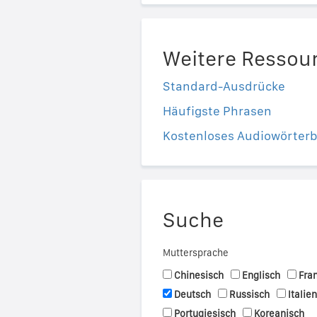
Weitere Ressou
Standard-Ausdrücke
Häufigste Phrasen
Kostenloses Audiowörter
Suche
Muttersprache
Chinesisch
Englisch
Fra
Deutsch
Russisch
Italie
Portugiesisch
Koreanisch