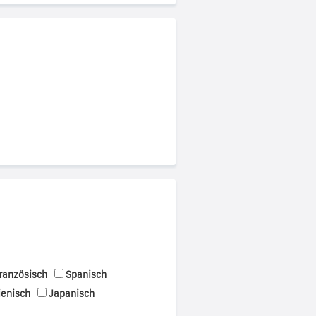
ranzösisch
Spanisch
ienisch
Japanisch