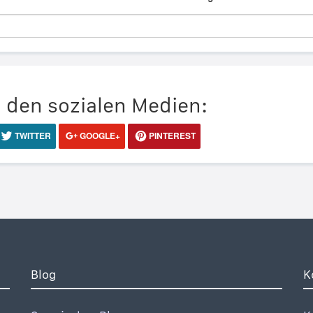
n den sozialen Medien:
TWITTER
GOOGLE+
PINTEREST
Blog
K