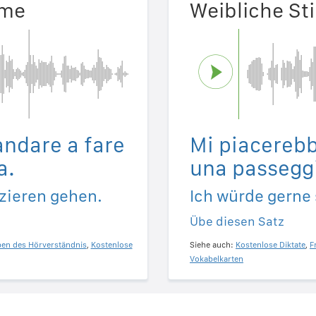
mme
Weibliche S
andare a fare
Mi piacerebb
a.
una passegg
zieren gehen.
Ich würde gerne
Übe diesen Satz
ben des Hörverständnis
,
Kostenlose
Siehe auch:
Kostenlose Diktate
,
F
Vokabelkarten