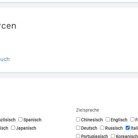
rcen
buch
Zielsprache
nzösisch
Spanisch
Chinesisch
Englisch
F
nisch
Japanisch
Deutsch
Russisch
Ital
Portugiesisch
Koreanisch