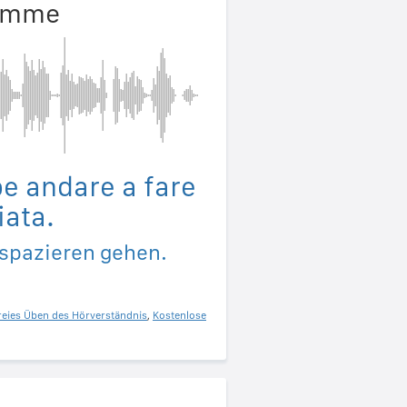
timme
e andare a fare
iata.
 spazieren gehen.
reies Üben des Hörverständnis
,
Kostenlose