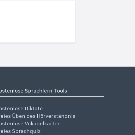
ostenlose Sprachlern-Tools
ostenlose Diktate
reies Üben des Hörverständnis
ostenlose Vokabelkarten
reies Sprachquiz