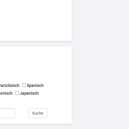
ranzösisch
Spanisch
ienisch
Japanisch
Suche