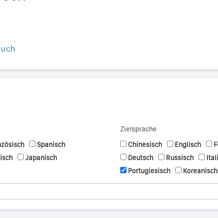
buch
Zielsprache
nzösisch
Spanisch
Chinesisch
Englisch
F
nisch
Japanisch
Deutsch
Russisch
Ital
Portugiesisch
Koreanisch