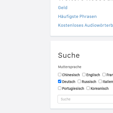
Geld
Häufigste Phrasen
Kostenloses Audiowörter
Suche
Muttersprache
Chinesisch
Englisch
Fra
Deutsch
Russisch
Italie
Portugiesisch
Koreanisch