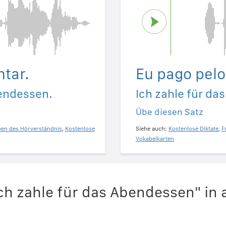
ntar.
Eu pago pelo
bendessen.
Ich zahle für da
Übe diesen Satz
ben des Hörverständnis
,
Kostenlose
Siehe auch:
Kostenlose Diktate
,
F
Vokabelkarten
ch zahle für das Abendessen" in