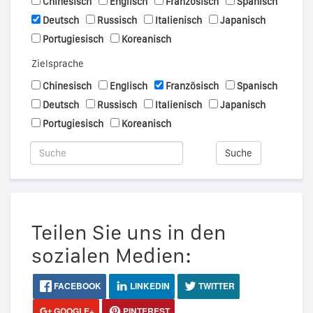
Chinesisch
Englisch
Französisch
Spanisch
Deutsch
Russisch
Italienisch
Japanisch
Portugiesisch
Koreanisch
Zielsprache
Chinesisch
Englisch
Französisch
Spanisch
Deutsch
Russisch
Italienisch
Japanisch
Portugiesisch
Koreanisch
Suche
Teilen Sie uns in den
sozialen Medien:
FACEBOOK
LINKEDIN
TWITTER
GOOGLE+
PINTEREST